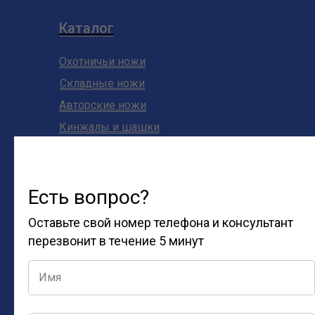
Каталог
Охотничьи ножи
Складные ножи
Авторские ножи
Кинжалы и шашки
Шашлычные наборы
Разделочные ножи
Есть вопрос?
Клиентам
Оставьте свой номер телефона и консультант
Статьи
перезвонит в течение 5 минут
Контакты
г. Кизляр, ул. Юрикова, 3