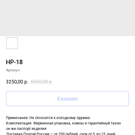
НР-18
Артикул:
3250,00
р.
5550,00
р.
В корзину
Примечание: Не относится к холодному оружию.
Комплектация: Фирменная упаковка, ножны и гарантийный талон
он же паспорт изделия
Доставка Почтой России — от 200 рублей, срок от 5 до 15 дней;