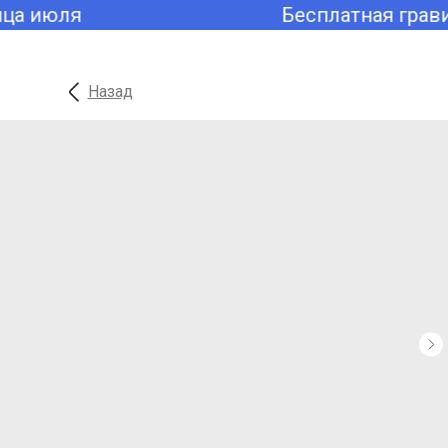
ца июля
Бесплатная грави
Назад