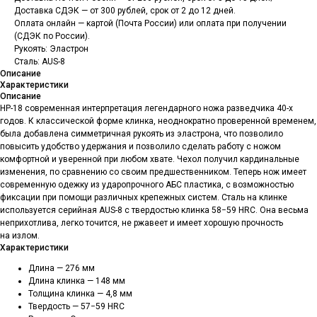
Доставка СДЭК — от 300 рублей, срок от 2 до 12 дней.
Оплата онлайн — картой (Почта России) или оплата при получении
(СДЭК по России).
Рукоять: Эластрон
Сталь: AUS-8
Описание
Характеристики
Описание
НР-18 современная интерпретация легендарного ножа разведчика 40-х
годов. К классической форме клинка, неоднократно проверенной временем,
была добавлена симметричная рукоять из эластрона, что позволило
повысить удобство удержания и позволило сделать работу с ножом
комфортной и уверенной при любом хвате. Чехол получил кардинальные
изменения, по сравнению со своим предшественником. Теперь нож имеет
современную одежку из ударопрочного АБС пластика, с возможностью
фиксации при помощи различных крепежных систем. Сталь на клинке
используется серийная AUS-8 c твердостью клинка 58−59 HRC. Она весьма
неприхотлива, легко точится, не ржавеет и имеет хорошую прочность
на излом.
Характеристики
Длина — 276 мм
Длина клинка — 148 мм
Толщина клинка — 4,8 мм
Твердость — 57−59 HRC