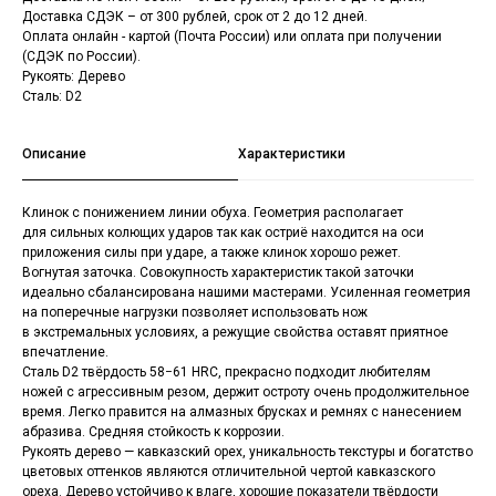
Доставка СДЭК – от 300 рублей, срок от 2 до 12 дней.
Оплата онлайн - картой (Почта России) или оплата при получении
(СДЭК по России).
Рукоять: Дерево
Сталь: D2
Описание
Характеристики
Клинок с понижением линии обуха. Геометрия располагает
для сильных колющих ударов так как остриё находится на оси
приложения силы при ударе, а также клинок хорошо режет.
Вогнутая заточка. Совокупность характеристик такой заточки
идеально сбалансирована нашими мастерами. Усиленная геометрия
на поперечные нагрузки позволяет использовать нож
в экстремальных условиях, а режущие свойства оставят приятное
впечатление.
Сталь D2 твёрдость 58−61 HRC, прекрасно подходит любителям
ножей с агрессивным резом, держит остроту очень продолжительное
время. Легко правится на алмазных брусках и ремнях с нанесением
абразива. Средняя стойкость к коррозии.
Рукоять дерево — кавказский орех, уникальность текстуры и богатство
цветовых оттенков являются отличительной чертой кавказского
ореха. Дерево устойчиво к влаге, хорошие показатели твёрдости