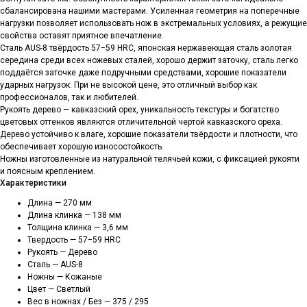
сбалансирована нашими мастерами. Усиленная геометрия на поперечные
нагрузки позволяет использовать нож в экстремальных условиях, а режущие
свойства оставят приятное впечатление.
Сталь АUS-8 твёрдость 57−59 HRC, японская нержавеющая сталь золотая
середина среди всех ножевых сталей, хорошо держит заточку, сталь легко
поддаётся заточке даже подручными средствами, хорошие показатели
ударных нагрузок. При не высокой цене, это отличный выбор как
профессионалов, так и любителей.
Рукоять дерево — кавказский орех, уникальность текстуры и богатство
цветовых оттенков являются отличительной чертой кавказского ореха.
Дерево устойчиво к влаге, хорошие показатели твёрдости и плотности, что
обеспечивает хорошую износостойкость.
Ножны изготовленные из натуральной телячьей кожи, с фиксацией рукояти
и поясным креплением.
Характеристики
Длина — 270 мм
Длина клинка — 138 мм
Толщина клинка — 3,6 мм
Твердость — 57−59 HRС
Рукоять — Дерево
Сталь — AUS-8
Ножны — Кожаные
Цвет — Светлый
Вес в ножнах / Без — 375 / 295