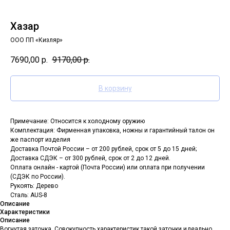
Хазар
ООО ПП «Кизляр»
7690,00
р.
9170,00
р.
В корзину
Примечание: Относится к холодному оружию
Комплектация: Фирменная упаковка, ножны и гарантийный талон он
же паспорт изделия
Доставка Почтой России – от 200 рублей, срок от 5 до 15 дней;
Доставка СДЭК – от 300 рублей, срок от 2 до 12 дней.
Оплата онлайн - картой (Почта России) или оплата при получении
(СДЭК по России).
Рукоять: Дерево
Сталь: AUS-8
Описание
Характеристики
Описание
Вогнутая заточка. Совокупность характеристик такой заточки идеально