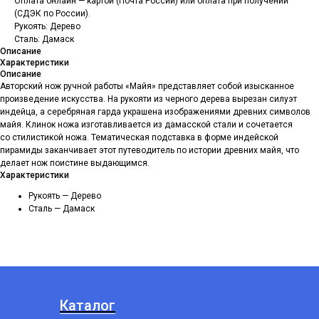
Оплата онлайн — картой (Почта России) или оплата при получении
(СДЭК по России).
Рукоять: Дерево
Сталь: Дамаск
Описание
Характеристики
Описание
Авторский нож ручной работы «Майя» представляет собой изысканное
произведение искусства. На рукояти из черного дерева вырезан силуэт
индейца, а серебряная гарда украшена изображениями древних символов
майя. Клинок ножа изготавливается из дамасской стали и сочетается
со стилистикой ножа. Тематическая подставка в форме индейской
пирамиды заканчивает этот путеводитель по истории древних майя, что
делает нож поистине выдающимся.
Характеристики
Рукоять — Дерево
Сталь — Дамаск
Каталог