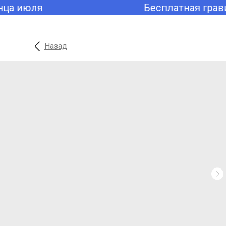
ца июля
Бесплатная грави
Назад