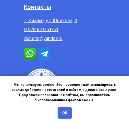
Контакты
г. Кизляр, ул. Юрикова, 3
8 928 871-51-51
dohsite@yandex.ru
Мы используем cookie. Это позволяет нам анализировать
взаимодействие посетителей с сайтом и делать его лучше.
Продолжая пользоваться сайтом, вы соглашаетесь
с использованием файлов cookie.
ОК
Политика в отношении обработки персональных данных
Главная
Меню
Поиск
Контакты